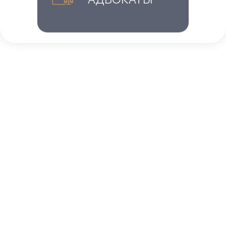
Главная
»
Блог
»
6 требований к визе EB5, о которых
вам нужно знать