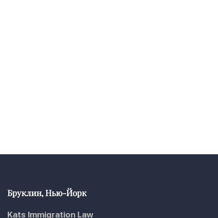
Бруклин, Нью-Йорк
Kats Immigration Law