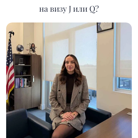
на визу J или Q?