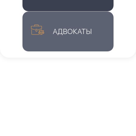
АДВОКАТЫ
Главная
»
Блог
»
Как доказать свое дело VAWA в
USCIS