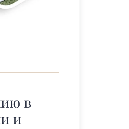
нию в
и и