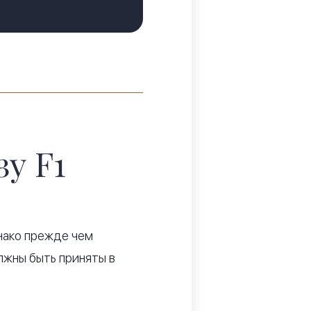
зу F1
днако прежде чем
олжны быть приняты в