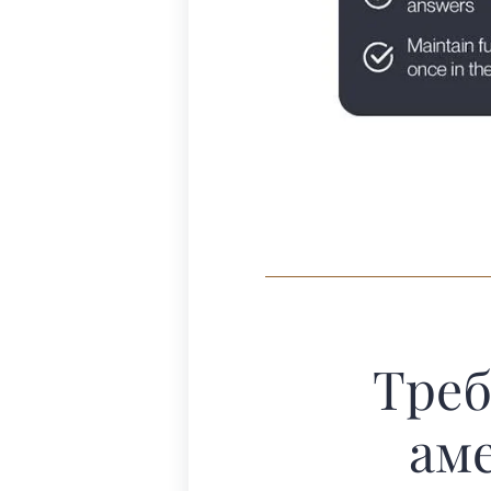
Треб
ам