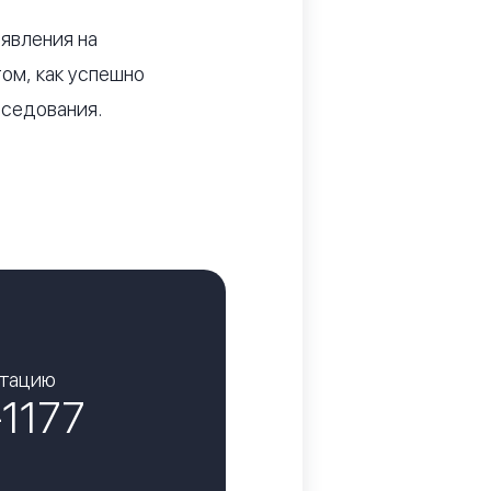
аявления на
том, как успешно
еседования.
ьтацию
-1177