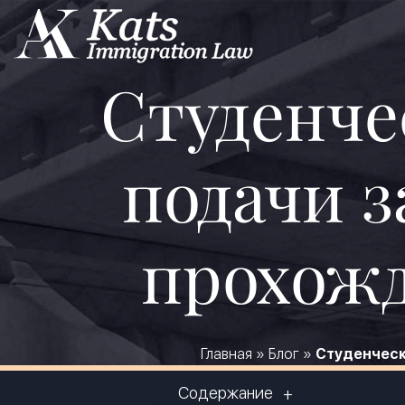
Студенчес
подачи з
прохожд
Главная
»
Блог
»
Студенческ
Содержание