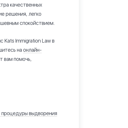
ктра качественных
ие решения, легко
ушевным спокойствием.
Kats Immigration Law в
ишитесь на
онлайн-
ет вам помочь,
и процедуры выдворения