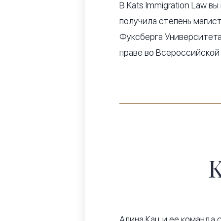
В Kats Immigration Law в
получила степень магист
Фуксберга Университета
праве во Всероссийской
K
Алина Кац и ее команда