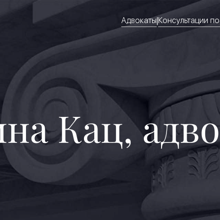
|
Адвокаты
Консультации п
на Кац, адв