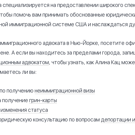
а специализируется на предоставлении широкого спе
чтобы помочь вам принимать обоснованные юридическ
жной иммиграционной системе США и наслаждаться д
ммиграционного адвоката в Нью-Йорке, посетите офис 
ене. А если вы находитесь за пределами города, зап
ационным адвокатом
, чтобы узнать, как Алина Кац мож
имаетесь ли вы:
по получению
неиммиграционной визы
а получение
грин-карты
и
изменения статуса
юридическую консультацию по вопросам
депортации 