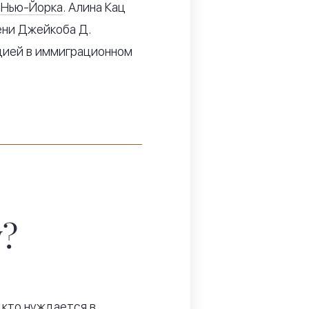
 Нью-Йорка
. Алина Кац
ени Джейкоба Д.
ацией в иммиграционном
w?
 кто нуждается в