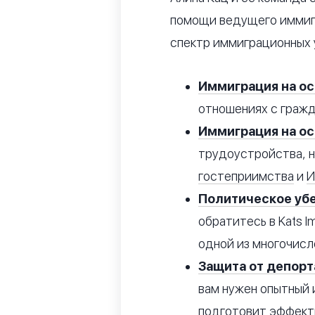
помощи ведущего иммиг
спектр иммиграционных у
Иммиграция на ос
отношениях с граж
Иммиграция на ос
трудоустройства, 
гостеприимства
и
И
Политическое у
обратитесь в Kats I
одной из многочисл
Защита от депорт
вам нужен опытный 
подготовит эффект