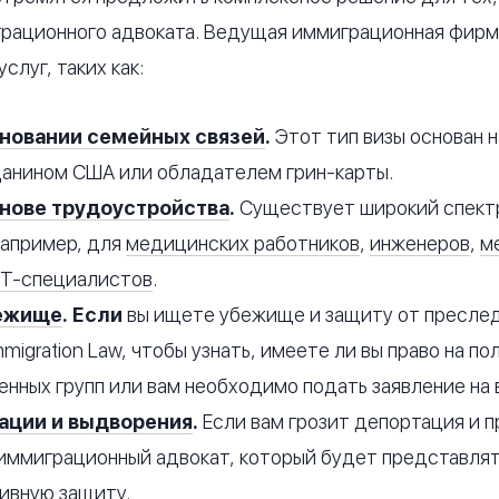
рационного адвоката. Ведущая иммиграционная фирм
слуг, таких как:
новании семейных связей
.
Этот тип визы основан 
данином США или обладателем грин-карты.
нове трудоустройства
.
Существует широкий спектр
например, для
медицинских работников
,
инженеров
,
м
Т-специалистов
.
бежище
. Если
вы ищете убежище и защиту от преслед
mmigration Law, чтобы узнать, имеете ли вы право на п
енных групп или вам необходимо подать заявление на в
ации и выдворения
.
Если вам грозит депортация и 
иммиграционный адвокат, который будет представлят
ивную защиту.