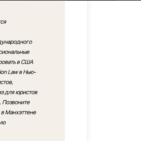
ся
дународного
ссиональные
ровать в США
ion Law в Нью-
стов,
з для юристов
. Позвоните
е в Манхэттене
ую