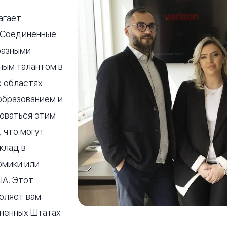
агает
 Соединенные
разными
ным талантом в
 областях.
бразованием и
зоваться этим
 что могут
клад в
омики или
ША. Этот
оляет вам
иненных Штатах