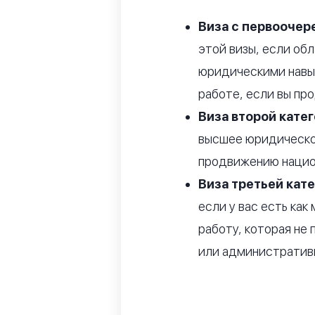
Виза с первоочер
этой визы, если об
юридическими навы
работе, если вы пр
Виза второй катег
высшее юридическое
продвижению нацио
Виза третьей кате
если у вас есть как
работу, которая не
или административ