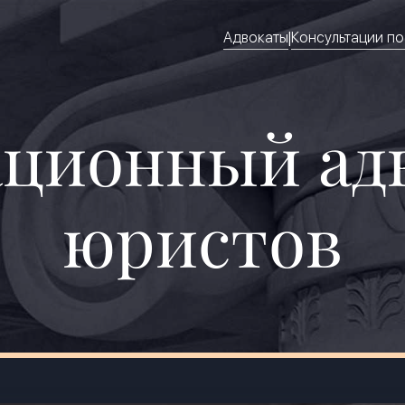
|
Адвокаты
Консультации п
ционный адв
юристов