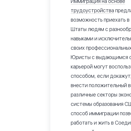
Иммиграция на основе
трудоустройства
предл
возможность приехать в
Штаты людям с разнооб
навыками и исключитель
своих профессиональных
Юристы с выдающимся о
карьерой могут восполь
способом, если докажут,
внести положительный в
различные секторы экон
системы образования С
способ иммиграции позв
работать и жить в Соед