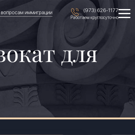
(973) 626-1177
о вопросам иммиграции
Работаем круглосуточно
окат для